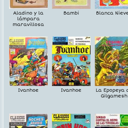
Aladino y la
Bambi
Blanca Niev
lámpara
maravillosa
Ivanhoe
Ivanhoe
La Epopeya 
Gilgamesh