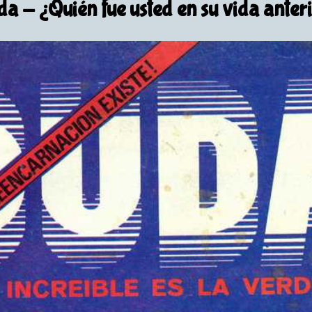
da
- ¿Quién fue usted en su vida anter