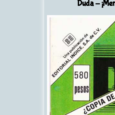
Duda
- ¡Men