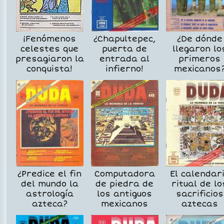
¡Fenómenos
¿Chapultepec,
¿De dónde
celestes que
puerta de
llegaron lo
presagiaron la
entrada al
primeros
conquista!
infierno!
mexicanos
¿Predice el fin
Computadora
El calendar
del mundo la
de piedra de
ritual de lo
astrología
los antiguos
sacrificios
azteca?
mexicanos
aztecas