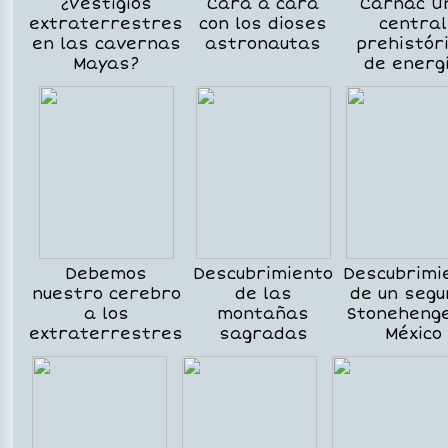
¿Vestigios
Cara a cara
Carnac U
extraterrestres
con los dioses
central
en las cavernas
astronautas
prehistór
Mayas?
de energ
Debemos
Descubrimiento
Descubrimi
nuestro cerebro
de las
de un segu
a los
montañas
Stoneheng
extraterrestres
sagradas
México