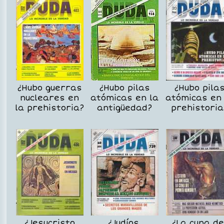
¿Hubo guerras
¿Hubo pilas
¿Hubo pila
nucleares en
atómicas en la
atómicas en 
la prehistoria?
antigüedad?
prehistoria
¿Jesucristo
¿Judíos,
¿La cuna de