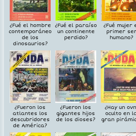
¿Fué el hombre
¿Fué el paraíso
¿Fué mujer 
contemporáneo
un continente
primer se
de los
perdido?
humano?
dinosaurios?
¿Fueron los
¿Fueron los
¿Hay un ovn
atlantes los
gigantes hijos
oculto en l
descubridores
de los dioses?
gran pirámi
de América?