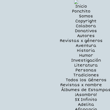
Inicio
Ponchito
Somos
Copyright
Colabora
Donativos
Autores
Revistas x géneros
Aventura
Historia
Humor
Investigación
Literatura
Personas
Tradiciones
Todos los Géneros
Revistas x nombre
Álbumes de Estampa
¡Asombro!
5X Infinito
Adelita
Afanancio