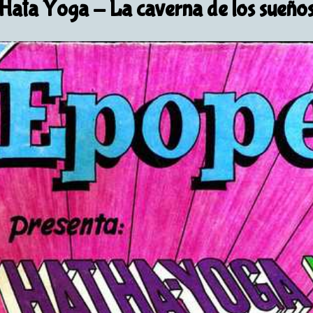
Hata Yoga
- La caverna de los sueño