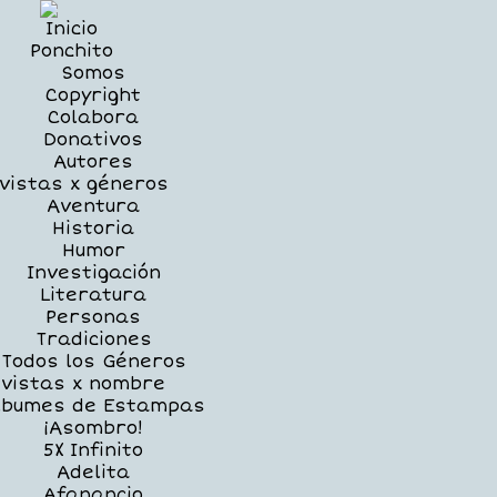
Inicio
Ponchito
Somos
Copyright
Colabora
Donativos
Autores
vistas x géneros
Aventura
Historia
Humor
Investigación
Literatura
Personas
Tradiciones
Todos los Géneros
vistas x nombre
lbumes de Estampas
¡Asombro!
5X Infinito
Adelita
Afanancio