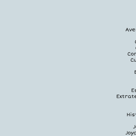
Ave
Com
C
E
Extrat
His
J
Joy