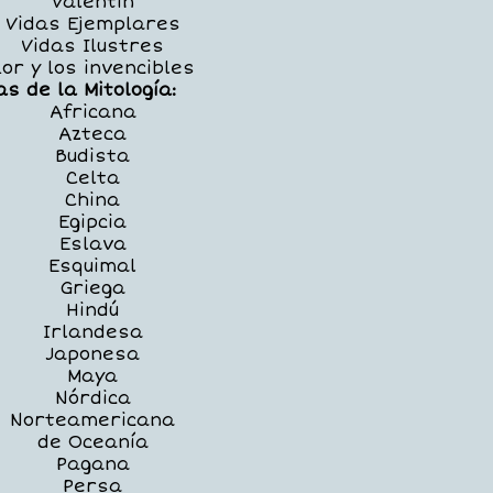
Valentín
Vidas Ejemplares
Vidas Ilustres
or y los invencibles
as de la Mitología:
Africana
Azteca
Budista
Celta
China
Egipcia
Eslava
Esquimal
Griega
Hindú
Irlandesa
Japonesa
Maya
Nórdica
Norteamericana
de Oceanía
Pagana
Persa