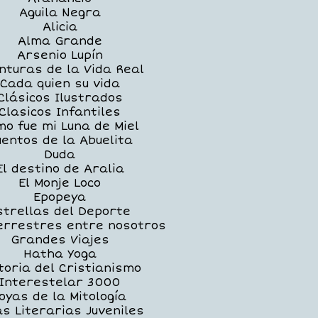
Aguila Negra
Alicia
Alma Grande
Arsenio Lupín
nturas de la Vida Real
Cada quien su vida
Clásicos Ilustrados
Clasicos Infantiles
o fue mi Luna de Miel
uentos de la Abuelita
Duda
El destino de Aralia
El Monje Loco
Epopeya
strellas del Deporte
errestres entre nosotros
Grandes Viajes
Hatha Yoga
toria del Cristianismo
Interestelar 3000
oyas de la Mitología
as Literarias Juveniles