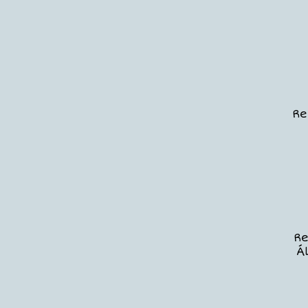
Re
Re
Á