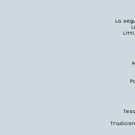
La seg
L
Litt
M
P
Teso
Tradicio