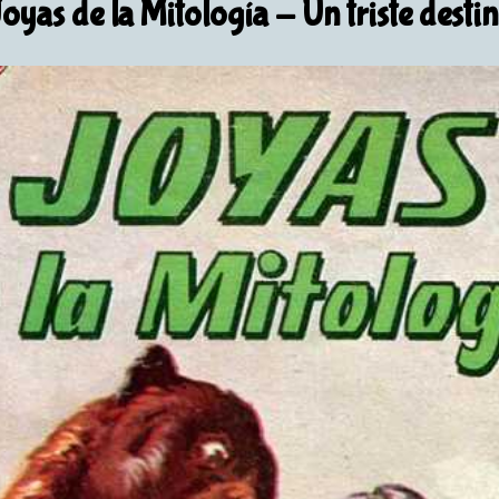
oyas de la Mitología
- Un triste desti