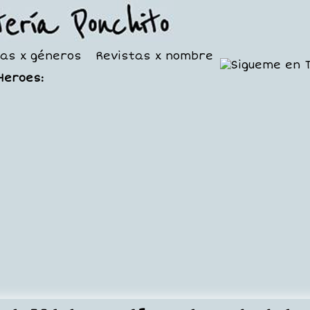
tas x géneros
Revistas x nombre
Heroes: