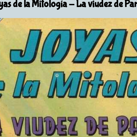
as de la Mitología
- La viudez de Par