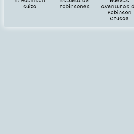
El Robinson
Escuela de
Nuevas
suizo
robinsones
aventuras 
Robinson
Crusoe