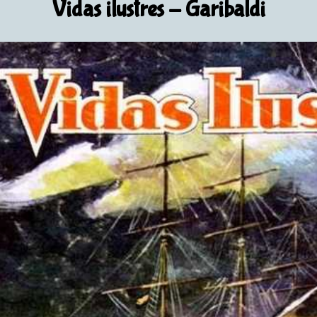
Vidas ilustres
- Garibaldi