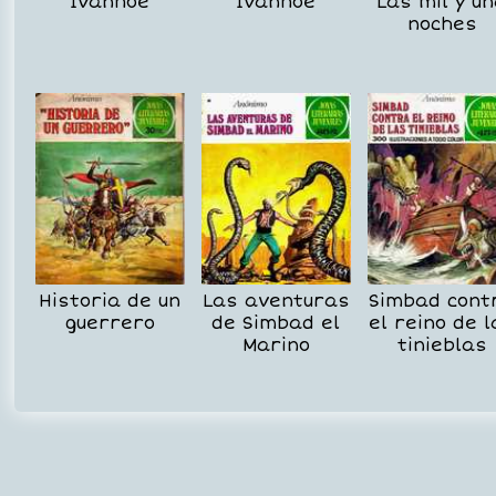
Ivanhoe
Ivanhoe
Las mil y u
noches
Historia de un
Las aventuras
Simbad cont
guerrero
de Simbad el
el reino de l
Marino
tinieblas