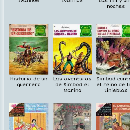
Ivanhoe
Ivanhoe
Las mil y u
noches
Historia de un
Las aventuras
Simbad cont
guerrero
de Simbad el
el reino de l
Marino
tinieblas